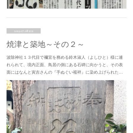
2019.07.08 11:11
焼津と築地～その２～
波除神社１３代目で禰宜を務める鈴木淑人（よしひと）様に連
れられて、境内正面、鳥居の側にある石碑に向かうと、その表
面にはなんと寅吉さんの『手ぬぐい襦袢』に染め上げられた…