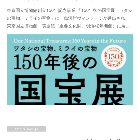
東京国立博物館創立150年記念事業 「150年後の国宝展―ワタシ
の宝物、ミライの宝物」に、魚河岸ヴィンテージが選出され、
東京国立博物館 表慶館（重要文化財／明治42年開館）に展…
2022.06.10 06:58