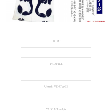
HOME
PROFILE
Uogashi-VINTAGE
YAIZU-Nostalgia