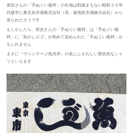
寅吉さんの「手ぬぐい襦袢」の生地は戦後まもない昭和２０年
代後半に東京魚市場株式会社（現：築地魚市場株式会社）から
送られたそうです
もしかしたら、寅吉さんの「手ぬぐい襦袢」は「手ぬぐい襦
袢」に「魚がしロゴ」が初めて染められた「手ぬぐい襦袢」か
もしれません
まさに「ヴィンテージ魚河岸」の名にふさわしい歴史的なシャ
ツといえます